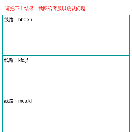
请把下上结果，截图给客服以确认问题
线路：bbc.xh
线路：kfc.jf
线路：mca.kl