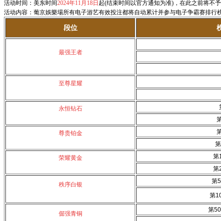
活动时间：
美东时间
2024年11月18日
起(结束时间以官方通知为准)，在此之前将不
活动内容：
葡京娛樂場所有电子游艺有效投注都将自动累计并参与电子争霸赛排行
段位
最强王者
至尊星耀
永恒钻石
第
第
尊贵铂金
第
第1
荣耀黄金
第2
第5
秩序白银
第10
第50
倔强青铜