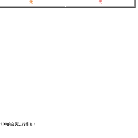
无
无
100的会员进行排名！