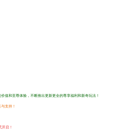
贵价值和至尊体验，不断推出更新更全的尊享福利和新奇玩法！
任与支持！
式开启！