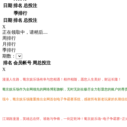
日期
排名
总投注
季排行
日期
排名
总投注
X
正在领取中，请稍后....
周排行
月排行
季排行
期数：
排名
会员帐号
周
总投注
X
漫漫人生路，葡京娱乐场有幸与您相遇！相伴相随，愿您人生美好，财运长隆！
葡京娱乐场作为全网领先的网络博彩旗帜，无时无刻在极尽全力彰显您的账户的尊
现今，葡京娱乐场隆重推出全网首创电子争霸赛系统，感谢所有新老玩家的长期信
江湖路漫漫，英雄志在怀。谁敢与争锋，一剑定乾坤！
葡京娱乐场<
电子争霸赛
>
正