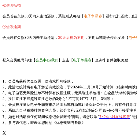
⑥借呗抵扣
会员若在欠款30天内未主动还款，系统则从每期【
电子争霸赛
】进行抵扣还款，直
⑦借呗逾期
会员若在欠款30天内未主动还清，
30天后视为逾期
，逾期系统则会停止发放【
电子
登入会员账号前往【
会员中心/我的
】点击【
电子争霸赛
】查询排名并领取奖励！
1、会员所获得奖金仅需一倍流水即可提款；
2、此活动统计所有电子游艺有效投注，于2024年11月18号开始计算（结束时间
3、电子游艺无风险注单不计算有效投注额，无风险注单包括：在轮盘/大转轮类游
4、投注直注不可超过直注总数的3分之2,不可同时下注3打、 3列等；
5、会员投注量及电子争霸赛排名均由系统自动统计并保证公平公正，若有任何异
6、系统会自动稽核排除套利会员，部分套利/无存款/违反公 司条例/公司不接受注
7、如您对活动有任何疑问或忘记会员账号/密码，请您联系 "
7×24小时在线客服
" 
8、参与该优惠，即表示您同意《优惠规则与条款》
X