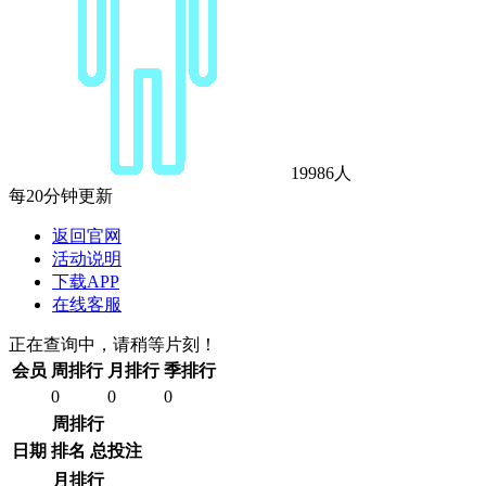
19986人
每20分钟更新
返回官网
活动说明
下载APP
在线客服
正在查询中，请稍等片刻！
会员
周排行
月排行
季排行
0
0
0
周排行
日期
排名
总投注
月排行