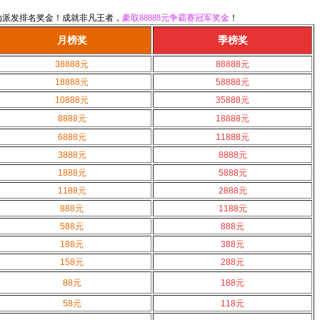
动派发排名奖金！成就非凡王者，
豪取
88888元
争霸赛冠军奖金
！
月榜奖
季榜奖
38888元
88888元
18888元
58888元
10
888元
35888元
8
888元
18888元
6888元
11888元
3888元
8888元
1888元
58
88元
1188元
28
88元
888元
1188元
588元
888元
188元
388元
158元
28
8元
88元
188元
58元
118元